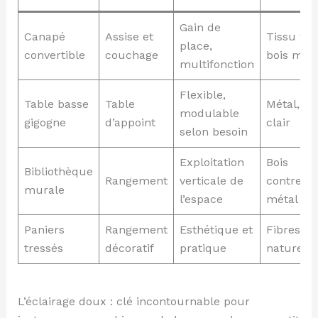
Gain de
Canapé
Assise et
Tissu vel
place,
convertible
couchage
bois mass
multifonction
Flexible,
Table basse
Table
Métal, bo
modulable
gigogne
d’appoint
clair
selon besoin
Exploitation
Bois
Bibliothèque
Rangement
verticale de
contrepl
murale
l’espace
métal lég
Paniers
Rangement
Esthétique et
Fibres
tressés
décoratif
pratique
naturelle
L’éclairage doux : clé incontournable pour