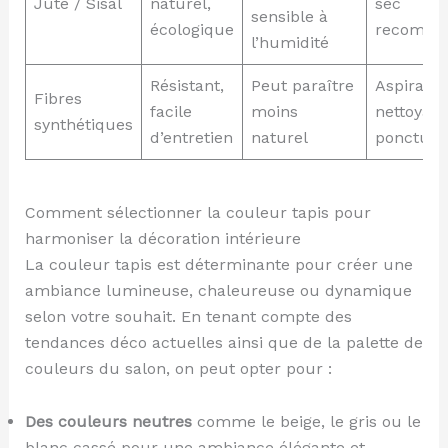
Jute / Sisal
naturel,
sec
sensible à
écologique
recomma
l’humidité
Résistant,
Peut paraître
Aspirateu
Fibres
facile
moins
nettoyag
synthétiques
d’entretien
naturel
ponctuel
Comment sélectionner la couleur tapis pour
harmoniser la décoration intérieure
La couleur tapis est déterminante pour créer une
ambiance lumineuse, chaleureuse ou dynamique
selon votre souhait. En tenant compte des
tendances déco actuelles ainsi que de la palette de
couleurs du salon, on peut opter pour :
Des couleurs neutres
comme le beige, le gris ou le
blanc cassé pour une ambiance élégante et