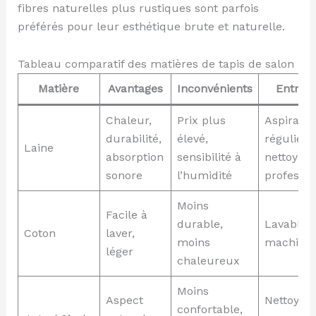
fibres naturelles plus rustiques sont parfois
préférés pour leur esthétique brute et naturelle.
Tableau comparatif des matières de tapis de salon
Matière
Avantages
Inconvénients
Entreti
Chaleur,
Prix plus
Aspirate
durabilité,
élevé,
régulier,
Laine
absorption
sensibilité à
nettoyag
sonore
l’humidité
professio
Moins
Facile à
durable,
Lavable 
Coton
laver,
moins
machine
léger
chaleureux
Moins
Aspect
Nettoyag
confortable,