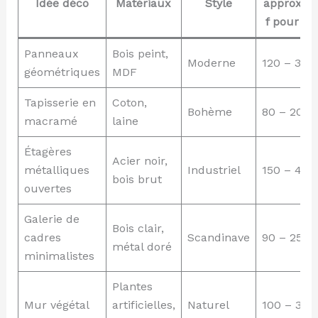
Idée déco
Matériaux
Style
approxima
f pour 2 
Panneaux
Bois peint,
Moderne
120 – 350
géométriques
MDF
Tapisserie en
Coton,
Bohème
80 – 200 
macramé
laine
Étagères
Acier noir,
métalliques
Industriel
150 – 400
bois brut
ouvertes
Galerie de
Bois clair,
cadres
Scandinave
90 – 250 
métal doré
minimalistes
Plantes
Mur végétal
artificielles,
Naturel
100 – 300