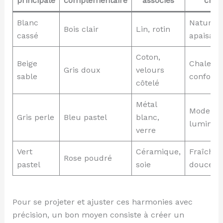
principale
complémentaire
associés
créé
Blanc
Naturell
Bois clair
Lin, rotin
cassé
apaisant
Coton,
Beige
Chaleur
Gris doux
velours
sable
conforta
côtelé
Métal
Moderne
Gris perle
Bleu pastel
blanc,
lumineu
verre
Vert
Céramique,
Fraîche,
Rose poudré
pastel
soie
douce
Pour se projeter et ajuster ces harmonies avec
précision, un bon moyen consiste à créer un