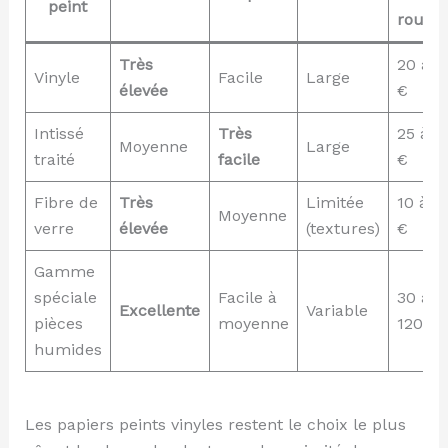
peint
roule
Très
20 à 8
Vinyle
Facile
Large
élevée
€
Intissé
Très
25 à 7
Moyenne
Large
traité
facile
€
Fibre de
Très
Limitée
10 à 3
Moyenne
verre
élevée
(textures)
€
Gamme
spéciale
Facile à
30 à
Excellente
Variable
pièces
moyenne
120 €
humides
Les papiers peints vinyles restent le choix le plus