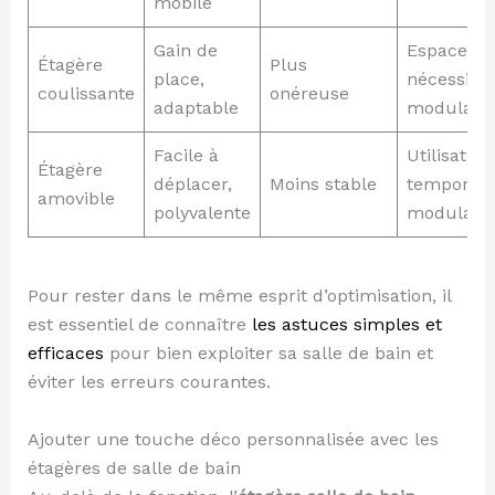
mobile
Gain de
Espaces
Étagère
Plus
place,
nécessitan
coulissante
onéreuse
adaptable
modularit
Facile à
Utilisation
Étagère
déplacer,
Moins stable
temporair
amovible
polyvalente
modulabl
Pour rester dans le même esprit d’optimisation, il
est essentiel de connaître
les astuces simples et
efficaces
pour bien exploiter sa salle de bain et
éviter les erreurs courantes.
Ajouter une touche déco personnalisée avec les
étagères de salle de bain