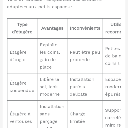
adaptées aux petits espaces :
Type
Utilisat
Avantages
Inconvénients
d’étagère
recomma
Exploite
Petites sal
Étagère
les coins,
Peut être peu
de bains 
d’angle
gain de
profonde
coins libr
place
Libère le
Installation
Espaces
Étagère
sol, look
parfois
modernes 
suspendue
moderne
délicate
épurés
Installation
Supports
Étagère à
sans
Charge
carrelés e
ventouses
perçage,
limitée
miroirs