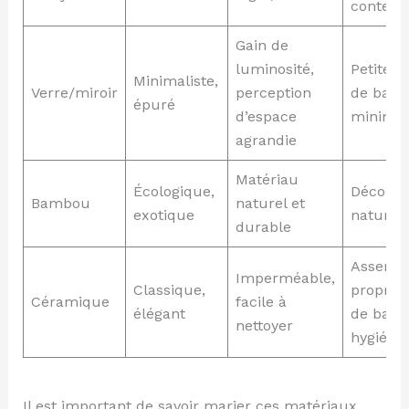
contemp
Gain de
luminosité,
Petites 
Minimaliste,
Verre/miroir
perception
de bains
épuré
d’espace
minimal
agrandie
Matériau
Écologique,
Décor z
Bambou
naturel et
exotique
naturel
durable
Assemb
Imperméable,
Classique,
propre, 
Céramique
facile à
élégant
de bain
nettoyer
hygiéni
Il est important de savoir marier ces matériaux