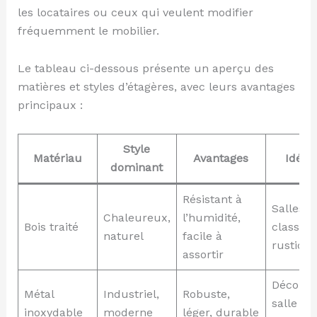
les locataires ou ceux qui veulent modifier
fréquemment le mobilier.
Le tableau ci-dessous présente un aperçu des
matières et styles d’étagères, avec leurs avantages
principaux :
Style
Matériau
Avantages
Idéal
dominant
Résistant à
Salles d
Chaleureux,
l’humidité,
Bois traité
classiqu
naturel
facile à
rustiqu
assortir
Décorat
Métal
Industriel,
Robuste,
salle de
inoxydable
moderne
léger, durable