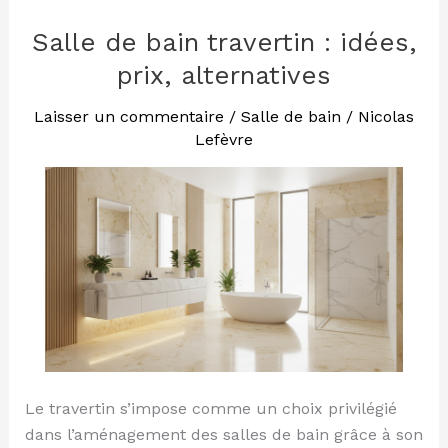
Salle de bain travertin : idées,
Salle
de
prix, alternatives
bain
travertin
Laisser un commentaire
/
Salle de bain
/
Nicolas
Lefèvre
:
idées,
prix,
alternatives
Le travertin s’impose comme un choix privilégié
dans l’aménagement des salles de bain grâce à son