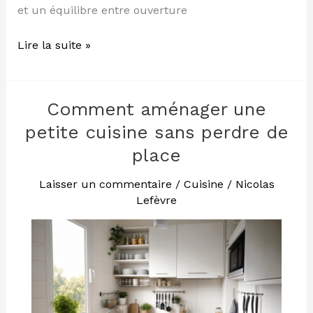
et un équilibre entre ouverture
Lire la suite »
Comment aménager une
Comment
aménager
petite cuisine sans perdre de
une
place
petite
cuisine
Laisser un commentaire
/
Cuisine
/
Nicolas
sans
Lefèvre
perdre
de
place