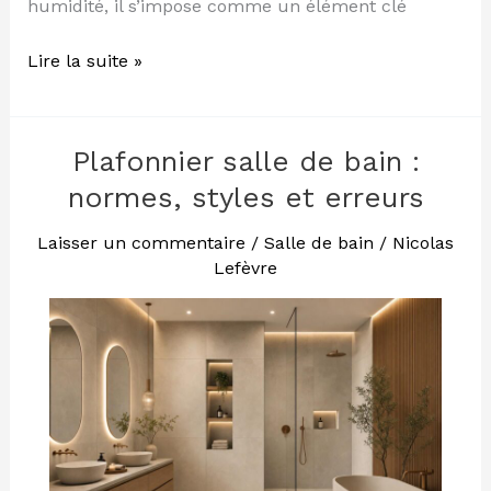
humidité, il s’impose comme un élément clé
Lire la suite »
Plafonnier salle de bain :
Plafonnier
salle
normes, styles et erreurs
de
bain
Laisser un commentaire
/
Salle de bain
/
Nicolas
Lefèvre
:
normes,
styles
et
erreurs