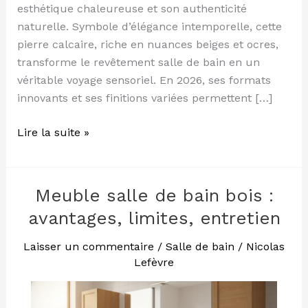
esthétique chaleureuse et son authenticité
naturelle. Symbole d’élégance intemporelle, cette
pierre calcaire, riche en nuances beiges et ocres,
transforme le revêtement salle de bain en un
véritable voyage sensoriel. En 2026, ses formats
innovants et ses finitions variées permettent […]
Lire la suite »
Meuble salle de bain bois :
Meuble
salle
avantages, limites, entretien
de
bain
Laisser un commentaire
/
Salle de bain
/
Nicolas
Lefèvre
bois
:
avantages,