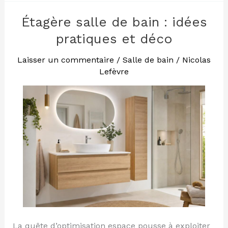
Étagère salle de bain : idées
Étagère
salle
pratiques et déco
de
bain
Laisser un commentaire
/
Salle de bain
/
Nicolas
Lefèvre
:
idées
pratiques
et
déco
La quête d’optimisation espace pousse à exploiter