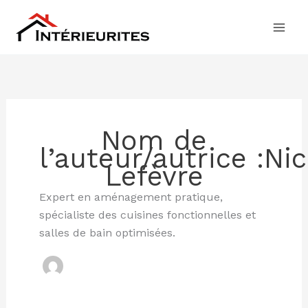
Aller
au
contenu
Nom de
l’auteur/autrice :Ni
Lefèvre
Expert en aménagement pratique,
spécialiste des cuisines fonctionnelles et
salles de bain optimisées.