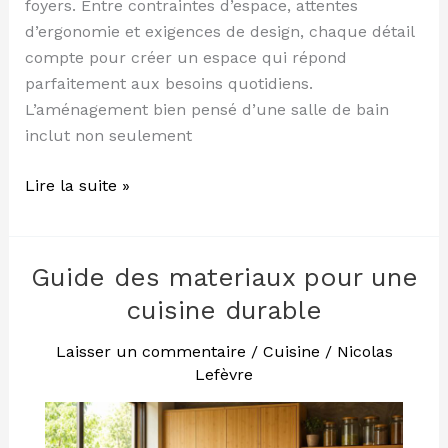
foyers. Entre contraintes d’espace, attentes
d’ergonomie et exigences de design, chaque détail
compte pour créer un espace qui répond
parfaitement aux besoins quotidiens.
L’aménagement bien pensé d’une salle de bain
inclut non seulement
Lire la suite »
Guide des materiaux pour une
Guide
des
cuisine durable
materiaux
pour
Laisser un commentaire
/
Cuisine
/
Nicolas
Lefèvre
une
cuisine
durable