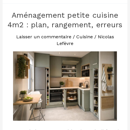
Aménagement petite cuisine
Aménagement
petite
4m2 : plan, rangement, erreurs
cuisine
4m2
Laisser un commentaire
/
Cuisine
/
Nicolas
Lefèvre
:
plan,
rangement,
erreurs