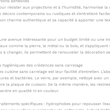
utions adhésives
our résister aux projections et à l’humidité, harmonise l
x décors contemporains ou rustiques et s’entretient facile
r son charme authentique et sa capacité à apporter une te
ne avenue intéressante pour un budget limité ou une inst
x comme la pierre, le métal ou le bois, et s’appliquent s
es à changer, ils permettent de renouveler la décoration se
es hygiéniques des crédences sans carrelage
cuisine sans carrelage est leur facilité d’entretien. L’abs
ures et bactéries. Le verre, par exemple, nettoyé avec un 
re la plaque de cuisson. De la même manière, les résines 
erdre en qualité ni en couleur.
raitements spécifiques : hydrophobes pour repousser l’eau