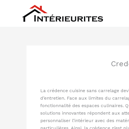
Aller
au
contenu
Cred
La crédence cuisine sans carrelage devi
d’entretien. Face aux limites du carrela
fonctionnalité des espaces culinaires.
solutions innovantes répondent aux atte
personnaliser l’intérieur avec des maté
particulières. Ainsi, la crédence n’est