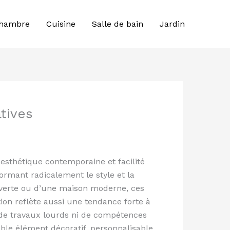
hambre
Cuisine
Salle de bain
Jardin
tives
 esthétique contemporaine et facilité
formant radicalement le style et la
ouverte ou d’une maison moderne, ces
ion reflète aussi une tendance forte à
r de travaux lourds ni de compétences
able élément décoratif, personnalisable