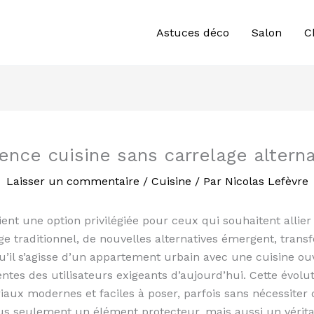
Astuces déco
Salon
C
ence cuisine sans carrelage alterna
Laisser un commentaire
/
Cuisine
/ Par
Nicolas Lefèvre
ent une option privilégiée pour ceux qui souhaitent allier
ge traditionnel, de nouvelles alternatives émergent, trans
 Qu’il s’agisse d’un appartement urbain avec une cuisine 
ntes des utilisateurs exigeants d’aujourd’hui. Cette évolut
riaux modernes et faciles à poser, parfois sans nécessite
 plus seulement un élément protecteur, mais aussi un vérit