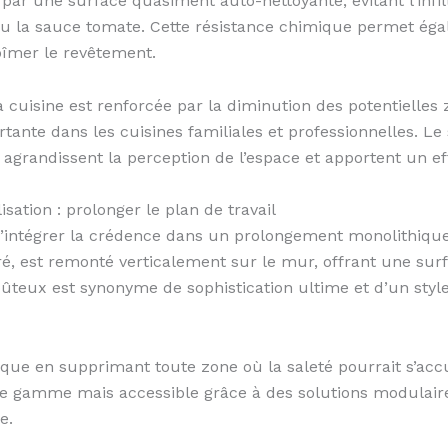
 par une surface quasiment auto-nettoyante, évitant l’infi
u la sauce tomate. Cette résistance chimique permet égal
bîmer le revêtement.
la cuisine est renforcée par la diminution des potentielles
tante dans les cuisines familiales et professionnelles. Le 
es agrandissent la perception de l’espace et apportent un 
sation : prolonger le plan de travail
d’intégrer la crédence dans un prolongement monolithiqu
é, est remonté verticalement sur le mur, offrant une sur
oûteux est synonyme de sophistication ultime et d’un style
tique en supprimant toute zone où la saleté pourrait s’accu
t de gamme mais accessible grâce à des solutions modulair
e.