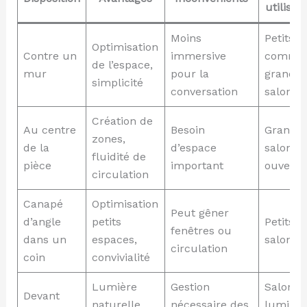
utilisat
Moins
Petits
Optimisation
Contre un
immersive
comme
de l’espace,
mur
pour la
grands
simplicité
conversation
salons
Création de
Au centre
Besoin
Grands
zones,
de la
d’espace
salons
fluidité de
pièce
important
ouverts
circulation
Canapé
Optimisation
Peut gêner
d’angle
petits
Petits
fenêtres ou
dans un
espaces,
salons
circulation
coin
convivialité
Lumière
Gestion
Salons
Devant
naturelle
nécessaire des
lumine