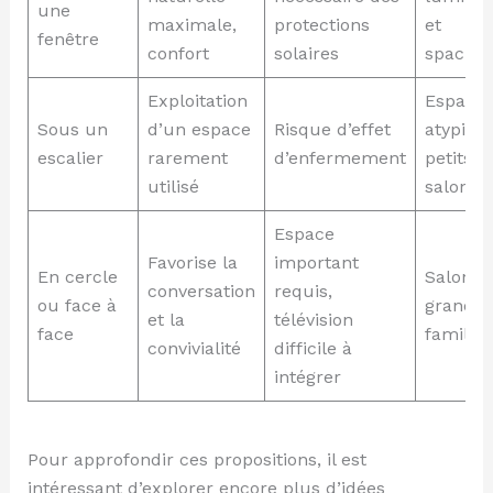
une
maximale,
protections
et
fenêtre
confort
solaires
spacieu
Exploitation
Espace
Sous un
d’un espace
Risque d’effet
atypiqu
escalier
rarement
d’enfermement
petits
utilisé
salons
Espace
Favorise la
important
En cercle
Salons
conversation
requis,
ou face à
grands 
et la
télévision
face
familia
convivialité
difficile à
intégrer
Pour approfondir ces propositions, il est
intéressant d’explorer encore plus d’idées