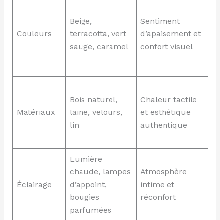
Mu
av
Beige,
Sentiment
co
Couleurs
terracotta, vert
d’apaisement et
te
sauge, caramel
confort visuel
su
c
Ta
Bois naturel,
Chaleur tactile
en
Matériaux
laine, velours,
et esthétique
ma
lin
authentique
pl
mé
Lumière
L
chaude, lampes
Atmosphère
27
Éclairage
d’appoint,
intime et
bo
bougies
réconfort
ph
parfumées