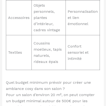
Objets
Ph
personnels,
Personnalisation
fa
Accessoires
plantes
et lien
ét
d’intérieur,
émotionnel
bo
cadres vintage
Ta
Coussins
Confort
be
moelleux, tapis
Textiles
sensoriel et
co
naturels,
intimité
ve
rideaux épais
ri
Quel budget minimum prévoir pour créer une
ambiance cosy dans son salon ?
Pour un salon d’environ 20 m², on peut compter
un budget minimal autour de 500€ pour les