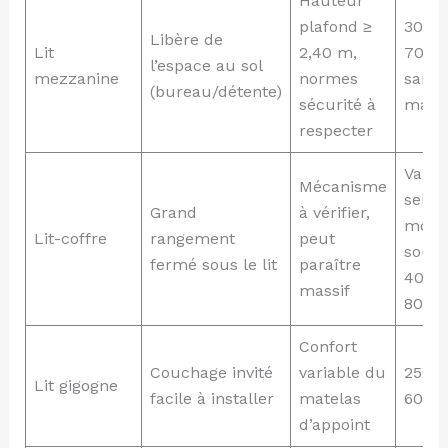
Hauteur
plafond ≥
300 à
Libère de
Lit
2,40 m,
700 
l’espace au sol
mezzanine
normes
sans
(bureau/détente)
sécurité à
matel
respecter
Varie
Mécanisme
selon
Grand
à vérifier,
modèl
Lit-coffre
rangement
peut
souve
fermé sous le lit
paraître
400 à
massif
800 
Confort
Couchage invité
variable du
250 à
Lit gigogne
facile à installer
matelas
600 
d’appoint