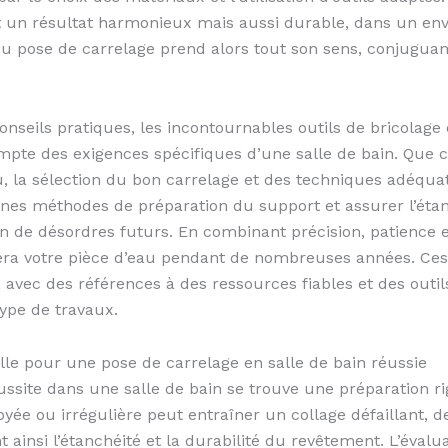
t un résultat harmonieux mais aussi durable, dans un en
 du pose de carrelage prend alors tout son sens, conjuguan
onseils pratiques, les incontournables outils de bricolage 
pte des exigences spécifiques d’une salle de bain. Que ce 
, la sélection du bon carrelage et des techniques adéqua
bonnes méthodes de préparation du support et assurer l’éta
 de désordres futurs. En combinant précision, patience et 
isera votre pièce d’eau pendant de nombreuses années. Ces
vec des références à des ressources fiables et des outils
ype de travaux.
elle pour une pose de carrelage en salle de bain réussie
site dans une salle de bain se trouve une préparation rig
yée ou irrégulière peut entraîner un collage défaillant, 
ainsi l’étanchéité et la durabilité du revêtement. L’évalu