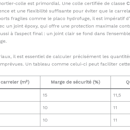
ortier-colle est primordial. Une colle certifiée de classe
C
 et une flexibilité suffisante pour éviter que le carrelag
s fragiles comme le placo hydrofuge, il est impératif d’u
ec un joint époxy, qui offre une protection maximale contr
ssi à l’aspect final : un joint clair se fond dans l’ensemb
ge.
ux, il est essentiel de calculer précisément les quantit
imprévues. Un tableau comme celui-ci peut faciliter cette
carreler (m²)
Marge de sécurité (%)
Q
15
11,5
10
11
10
11