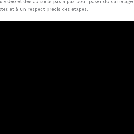
 vidéo et des conseils pas à pas pour poser du carrelage 
es et à un respect précis des étapes.