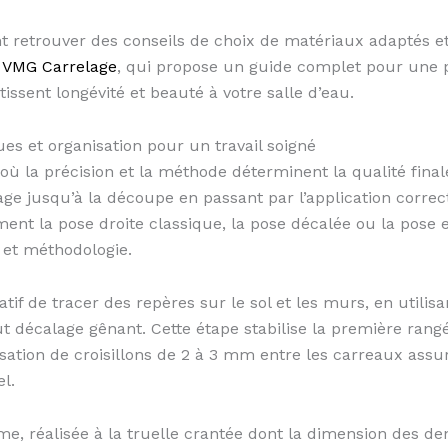
nt retrouver des conseils de choix de matériaux adaptés
e
VMG Carrelage
, qui propose un guide complet pour une 
issent longévité et beauté à votre salle d’eau.
ues et organisation pour un travail soigné
ù la précision et la méthode déterminent la qualité finale
age jusqu’à la découpe en passant par l’application correcte
ent la pose droite classique, la pose décalée ou la pose
r et méthodologie.
tif de tracer des repères sur le sol et les murs, en utilis
out décalage gênant. Cette étape stabilise la première rangé
lisation de croisillons de 2 à 3 mm entre les carreaux ass
l.
orme, réalisée à la truelle crantée dont la dimension des de