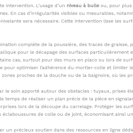
te intervention. L’usage d’un
niveau à bulle
ou, pour plus 
 zones. En cas d’irrégularités visibles ou mesurables, nota
velante sera nécessaire. Cette intervention lisse les sur
ination complète de la poussière, des traces de graisse, 
métallique pour le décapage des surfaces particulièrement
rtains cas, surtout pour des murs en placo ou lors de surf
e pour optimiser l’adhérence du mortier-colle et limiter l
ones proches de la douche ou de la baignoire, où les proj
ar le soin apporté autour des obstacles : tuyaux, prises é
 le temps de réaliser un plan précis de la pièce en signal
 surprises lors de la découpe du carrelage. Protéger les s
éclaboussures de colle ou de joint, économisant ainsi un n
ver un précieux soutien dans des ressources en ligne déd