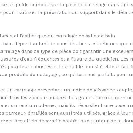
se un guide complet sur la pose de carrelage dans une sa
s pour maîtriser la préparation du support dans le détail e
tance et l’esthétique du carrelage en salle de bain
de bain dépend autant de considérations esthétiques que de
 carrelage dans ce type de pièce doit garantir une excellen
ssures d’eau fréquentes et à l’usure du quotidien. Les ma
és pour leur robustesse, leur faible porosité et leur facil
 aux produits de nettoyage, ce qui les rend parfaits pour 
ionner un carrelage présentant un indice de glissance ada
culier dans les zones mouillées. Les grands formats comm
ce et un rendu moderne, mais ils nécessitent une pose irr
s carreaux émaillés sont aussi très utilisés, grâce à leur p
réer des effets décoratifs sophistiqués autour de la do