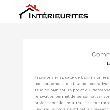
Aller
au
contenu
Comme
L
Transformer sa salle de bain en un esp
non seulement une touche décorative ma
salle de bain est un projet qui demande
rénovation permet de personnaliser son 
professionnelle. Pour réussir cette tra
jusqu’au jointoiement final, en passant 