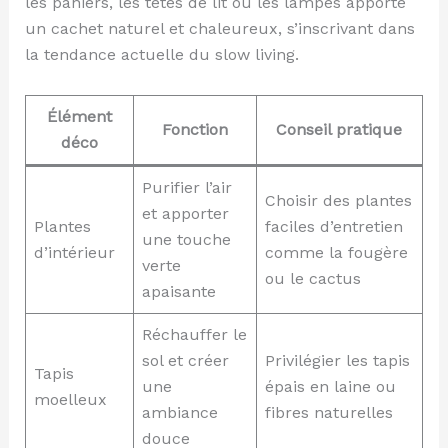
les paniers, les têtes de lit ou les lampes apporte
un cachet naturel et chaleureux, s’inscrivant dans
la tendance actuelle du slow living.
Élément
Fonction
Conseil pratique
déco
Purifier l’air
Choisir des plantes
et apporter
Plantes
faciles d’entretien
une touche
d’intérieur
comme la fougère
verte
ou le cactus
apaisante
Réchauffer le
sol et créer
Privilégier les tapis
Tapis
une
épais en laine ou
moelleux
ambiance
fibres naturelles
douce