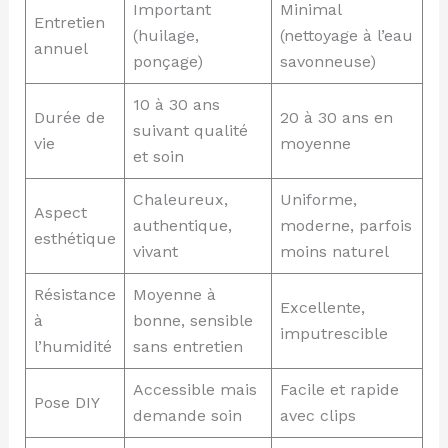
Important
Minimal
Entretien
(huilage,
(nettoyage à l’eau
annuel
ponçage)
savonneuse)
10 à 30 ans
Durée de
20 à 30 ans en
suivant qualité
vie
moyenne
et soin
Chaleureux,
Uniforme,
Aspect
authentique,
moderne, parfois
esthétique
vivant
moins naturel
Résistance
Moyenne à
Excellente,
à
bonne, sensible
imputrescible
l’humidité
sans entretien
Accessible mais
Facile et rapide
Pose DIY
demande soin
avec clips