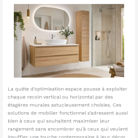
idées
pratiques
et
déco
La quête d’optimisation espace pousse à exploiter
chaque recoin vertical ou horizontal par des
étagères murales astucieusement choisies. Ces
solutions de mobilier fonctionnel s’adressent aussi
bien à ceux qui souhaitent maximiser leur
rangement sans encombrer qu’à ceux qui veulent
insuffler une touche contemporaine à leur décor.