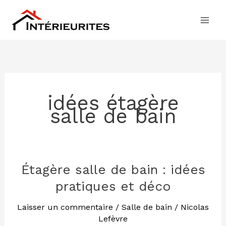
Aller
au
contenu
idées étagère
salle de bain
Étagère salle de bain : idées
Étagère
salle
pratiques et déco
de
bain
Laisser un commentaire
/
Salle de bain
/
Nicolas
Lefèvre
: