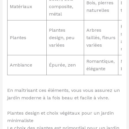
Bois, pierres
Boi
Matériaux
composite,
naturelles
ter
métal
Fle
Plantes
Arbres
sau
Plantes
design, peu
taillés, fleurs
arb
variées
variées
rus
Romantique,
Nat
Ambiance
Épurée, zen
élégante
buc
En maîtrisant ces éléments, vous vous assurez un
jardin moderne à la fois beau et facile à vivre.
Plantes design et choix végétaux pour un jardin
minimaliste
Le choix des plantes est primordial pour un jardin