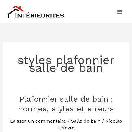
Aller
au
contenu
styles plafonnier
salle de bain
Plafonnier salle de bain :
Plafonnier
salle
normes, styles et erreurs
de
bain
Laisser un commentaire
/
Salle de bain
/
Nicolas
Lefèvre
: