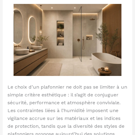
normes,
styles
et
erreurs
Le choix d’un plafonnier ne doit pas se limiter à un
simple critère esthétique : il s’agit de conjuguer
sécurité, performance et atmosphère conviviale.
Les contraintes liées à l’humidité imposent une
vigilance accrue sur les matériaux et les indices
de protection, tandis que la diversité des styles de
plafonniers propose aujourd’hui des solutions