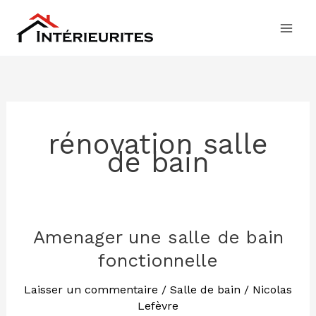
Aller
au
contenu
rénovation salle
de bain
Amenager une salle de bain
Amenager
une
fonctionnelle
salle
de
Laisser un commentaire
/
Salle de bain
/
Nicolas
Lefèvre
bain