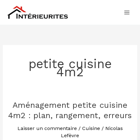
Aller
au
contenu
petite cuisine
4m2
Aménagement petite cuisine
Aménagement
petite
4m2 : plan, rangement, erreurs
cuisine
4m2
Laisser un commentaire
/
Cuisine
/
Nicolas
Lefèvre
: