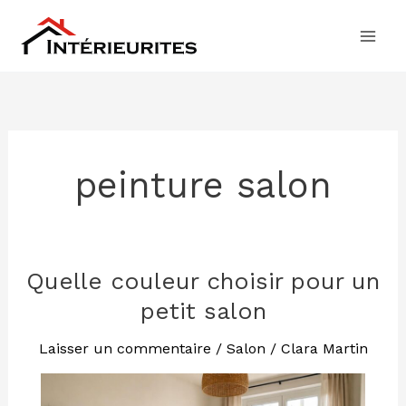
Aller
au
contenu
peinture salon
Quelle couleur choisir pour un
Quelle
couleur
petit salon
choisir
pour
Laisser un commentaire
/
Salon
/
Clara Martin
un
petit