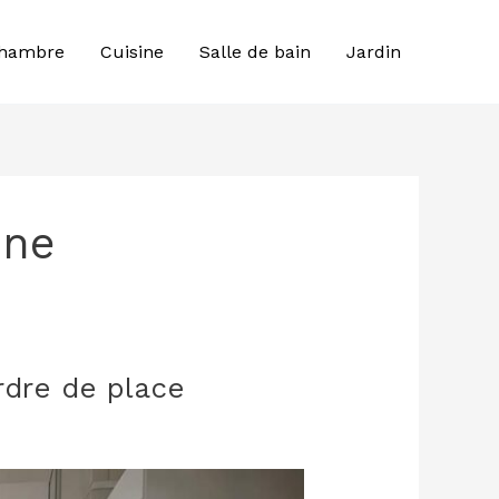
hambre
Cuisine
Salle de bain
Jardin
ine
dre de place