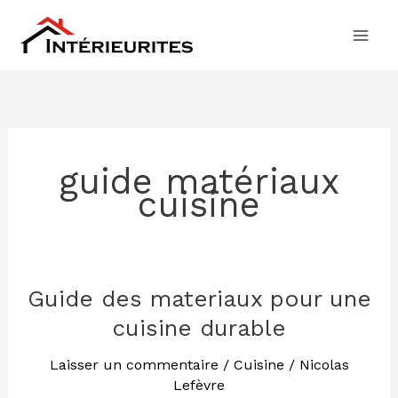
Aller
au
contenu
guide matériaux
cuisine
Guide des materiaux pour une
Guide
des
cuisine durable
materiaux
pour
Laisser un commentaire
/
Cuisine
/
Nicolas
Lefèvre
une