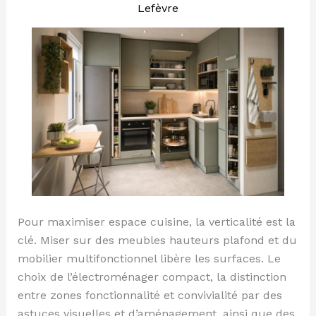
Lefèvre
:
plan,
rangement,
erreurs
Pour maximiser espace cuisine, la verticalité est la
clé. Miser sur des meubles hauteurs plafond et du
mobilier multifonctionnel libère les surfaces. Le
choix de l’électroménager compact, la distinction
entre zones fonctionnalité et convivialité par des
astuces visuelles et d’aménagement, ainsi que des