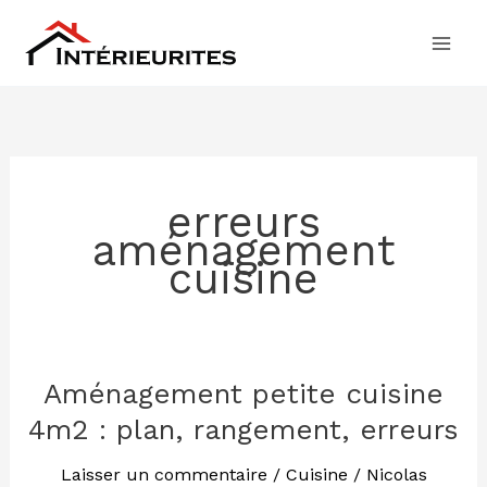
Aller
au
contenu
erreurs
aménagement
cuisine
Aménagement petite cuisine
Aménagement
petite
4m2 : plan, rangement, erreurs
cuisine
4m2
Laisser un commentaire
/
Cuisine
/
Nicolas