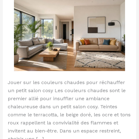
15
idées
pour
gagner
en
chaleur
Jouer sur les couleurs chaudes pour réchauffer
un petit salon cosy Les couleurs chaudes sont le
premier allié pour insuffler une ambiance
chaleureuse dans un petit salon cosy. Teintes
comme le terracotta, le beige doré, les ocre et tons
roux rappellent la convivialité des flammes et
invitent au bien-être. Dans un espace restreint,
choisir une […]