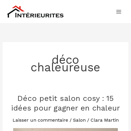
Aller
au
contenu
déco
chaleureuse
Déco petit salon cosy : 15
Déco
petit
idées pour gagner en chaleur
salon
cosy
Laisser un commentaire
/
Salon
/
Clara Martin
: