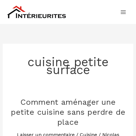
Aller
au
contenu
cuisine petite
surface
Comment aménager une
Comment
aménager
petite cuisine sans perdre de
une
place
petite
cuisine
Laisser un commentaire
/
Cuisine
/
Nicolas