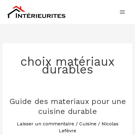
Aller
au
contenu
choix matériaux
durables
Guide des materiaux pour une
Guide
des
cuisine durable
materiaux
pour
Laisser un commentaire
/
Cuisine
/
Nicolas
Lefèvre
une