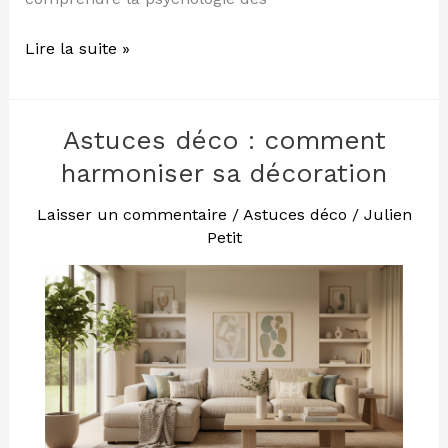
Lire la suite »
Astuces déco : comment
Astuces
déco
harmoniser sa décoration
:
comment
Laisser un commentaire
/
Astuces déco
/
Julien
Petit
harmoniser
sa
décoration