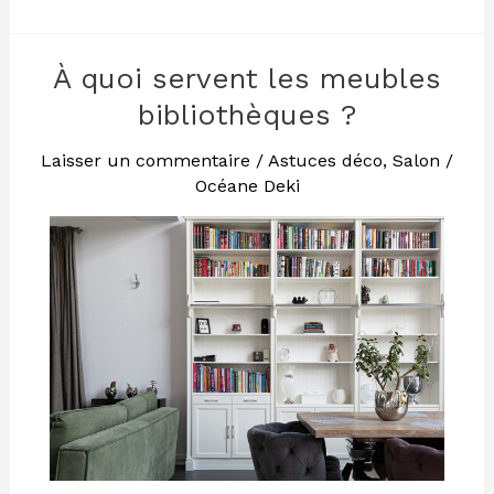
À quoi servent les meubles
À
quoi
bibliothèques ?
servent
les
Laisser un commentaire
/
Astuces déco
,
Salon
/
Océane Deki
meubles
bibliothèques
?