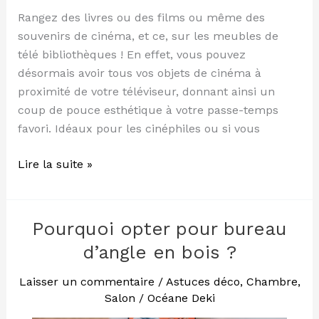
Rangez des livres ou des films ou même des
souvenirs de cinéma, et ce, sur les meubles de
télé bibliothèques ! En effet, vous pouvez
désormais avoir tous vos objets de cinéma à
proximité de votre téléviseur, donnant ainsi un
coup de pouce esthétique à votre passe-temps
favori. Idéaux pour les cinéphiles ou si vous
Lire la suite »
Pourquoi opter pour bureau
Pourquoi
opter
d’angle en bois ?
pour
bureau
Laisser un commentaire
/
Astuces déco
,
Chambre
,
Salon
/
Océane Deki
d’angle
en