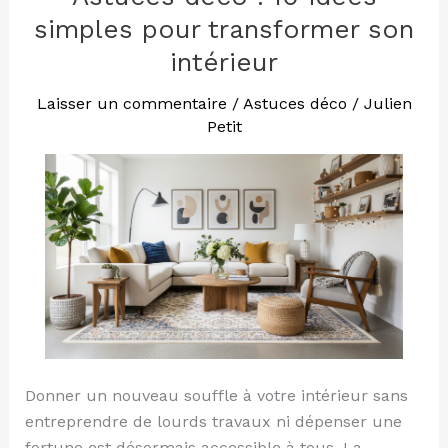
déco
simples pour transformer son
:
intérieur
10
idées
Laisser un commentaire
/
Astuces déco
/
Julien
simples
Petit
pour
transformer
son
intérieur
Donner un nouveau souffle à votre intérieur sans
entreprendre de lourds travaux ni dépenser une
fortune est désormais accessible à tous. La