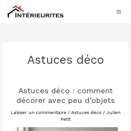
Aller
au
contenu
Astuces déco
Astuces déco : comment
Astuces
déco
décorer avec peu d’objets
:
comment
Laisser un commentaire
/
Astuces déco
/
Julien
Petit
décorer
avec