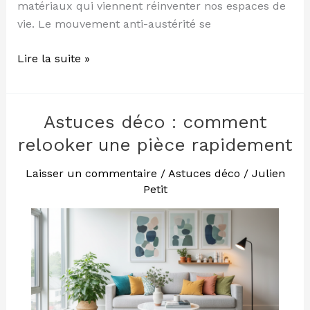
matériaux qui viennent réinventer nos espaces de
vie. Le mouvement anti-austérité se
Lire la suite »
Astuces déco : comment
Astuces
déco
relooker une pièce rapidement
:
comment
Laisser un commentaire
/
Astuces déco
/
Julien
Petit
relooker
une
pièce
rapidement