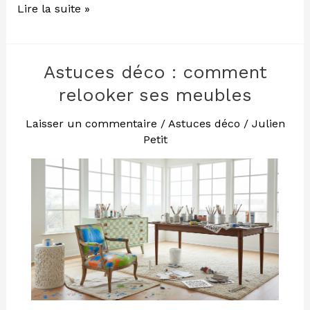
Lire la suite »
Astuces déco : comment
Astuces
déco
relooker ses meubles
:
comment
Laisser un commentaire
/
Astuces déco
/
Julien
Petit
relooker
ses
meubles