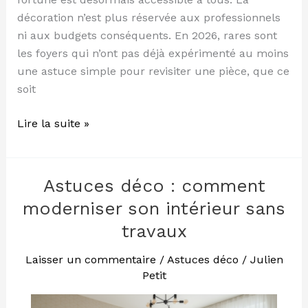
décoration n’est plus réservée aux professionnels
ni aux budgets conséquents. En 2026, rares sont
les foyers qui n’ont pas déjà expérimenté au moins
une astuce simple pour revisiter une pièce, que ce
soit
Lire la suite »
Astuces déco : comment
Astuces
déco
moderniser son intérieur sans
:
travaux
comment
moderniser
Laisser un commentaire
/
Astuces déco
/
Julien
son
Petit
intérieur
sans