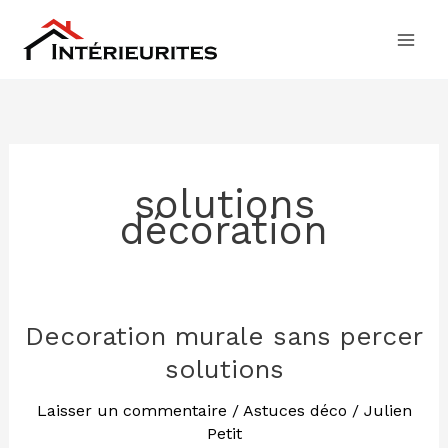
Aller
au
contenu
solutions
décoration
Decoration murale sans percer
Decoration
murale
solutions
sans
percer
Laisser un commentaire
/
Astuces déco
/
Julien
Petit
solutions