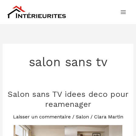
Aller
au
contenu
salon sans tv
Salon sans TV idees deco pour
Salon
sans
reamenager
TV
idees
Laisser un commentaire
/
Salon
/
Clara Martin
deco
pour