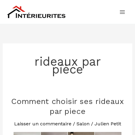
Aller
au
contenu
rideaux par
pièce
Comment choisir ses rideaux
Comment
choisir
par piece
ses
rideaux
Laisser un commentaire
/
Salon
/
Julien Petit
par