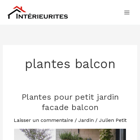
Aller
au
contenu
plantes balcon
Plantes pour petit jardin
Plantes
pour
facade balcon
petit
jardin
Laisser un commentaire
/
Jardin
/
Julien Petit
facade
balcon