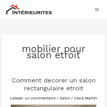
Aller
au
contenu
mobilier pour
salon étroit
Comment decorer un salon
Comment
decorer
rectangulaire etroit
un
salon
Laisser un commentaire
/
Salon
/
Clara Martin
rectangulaire