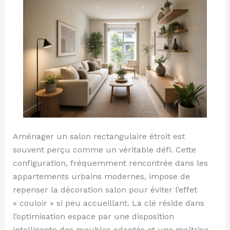
etroit
Aménager un salon rectangulaire étroit est
souvent perçu comme un véritable défi. Cette
configuration, fréquemment rencontrée dans les
appartements urbains modernes, impose de
repenser la décoration salon pour éviter l’effet
« couloir » si peu accueillant. La clé réside dans
l’optimisation espace par une disposition
intelligente des meubles adaptés et une maîtrise