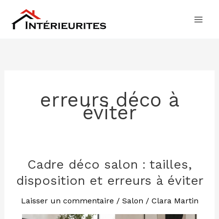
Aller
au
contenu
erreurs déco à
éviter
Cadre déco salon : tailles,
Cadre
déco
disposition et erreurs à éviter
salon
:
Laisser un commentaire
/
Salon
/
Clara Martin
tailles,