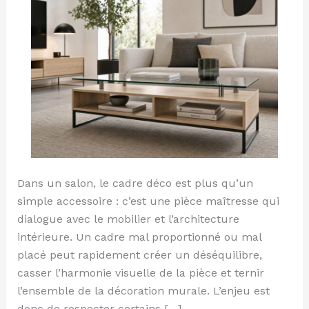
disposition
et
erreurs
à
éviter
Dans un salon, le cadre déco est plus qu’un
simple accessoire : c’est une pièce maîtresse qui
dialogue avec le mobilier et l’architecture
intérieure. Un cadre mal proportionné ou mal
placé peut rapidement créer un déséquilibre,
casser l’harmonie visuelle de la pièce et ternir
l’ensemble de la décoration murale. L’enjeu est
donc de respecter certains […]