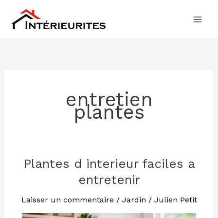
Aller
au
contenu
entretien
plantes
Plantes d interieur faciles a
Plantes
d
entretenir
interieur
faciles
Laisser un commentaire
/
Jardin
/
Julien Petit
a