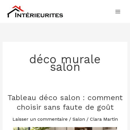
Aller
au
contenu
déco murale
salon
Tableau déco salon : comment
Tableau
déco
choisir sans faute de goût
salon
:
Laisser un commentaire
/
Salon
/
Clara Martin
comment