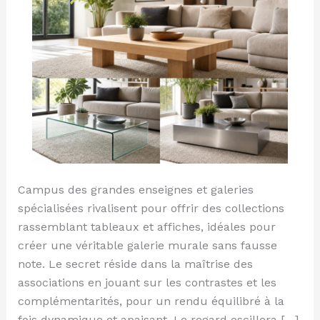
choisir
sans
faute
de
goût
Campus des grandes enseignes et galeries
spécialisées rivalisent pour offrir des collections
rassemblant tableaux et affiches, idéales pour
créer une véritable galerie murale sans fausse
note. Le secret réside dans la maîtrise des
associations en jouant sur les contrastes et les
complémentarités, pour un rendu équilibré à la
fois dynamique et apaisant. Le regard oscillera […]