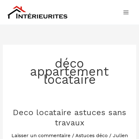
Aller
au
contenu
déco
appartement
locataire
Deco locataire astuces sans
Deco
locataire
travaux
astuces
sans
Laisser un commentaire
/
Astuces déco
/
Julien