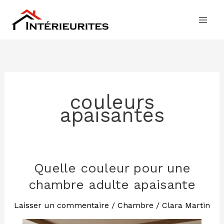
Aller
au
contenu
couleurs
apaisantes
Quelle couleur pour une
Quelle
couleur
chambre adulte apaisante
pour
une
Laisser un commentaire
/
Chambre
/
Clara Martin
chambre