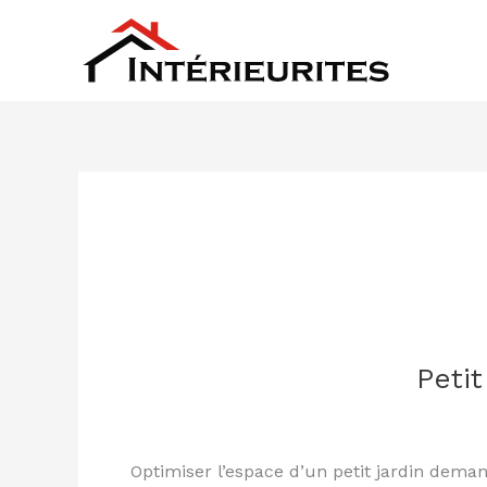
Aller
au
contenu
Petit
Petit
jardin
comment
l
Optimiser l’espace d’un petit jardin deman
optimiser