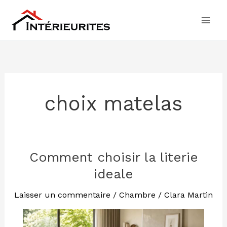
Aller
au
contenu
choix matelas
Comment choisir la literie
Comment
choisir
ideale
la
literie
Laisser un commentaire
/
Chambre
/
Clara Martin
ideale