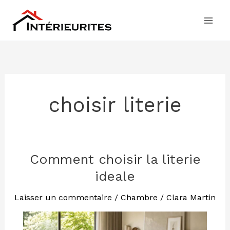
Aller
au
contenu
choisir literie
Comment choisir la literie
Comment
choisir
ideale
la
literie
Laisser un commentaire
/
Chambre
/
Clara Martin
ideale