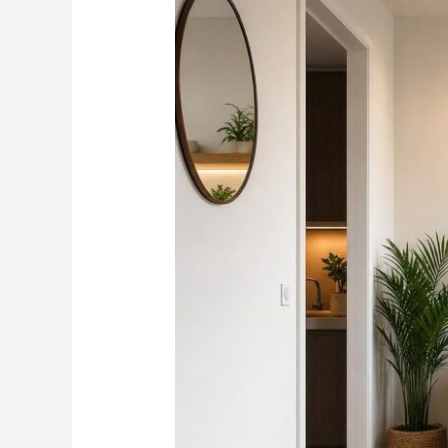
petit
salon