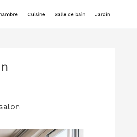
hambre
Cuisine
Salle de bain
Jardin
on
salon