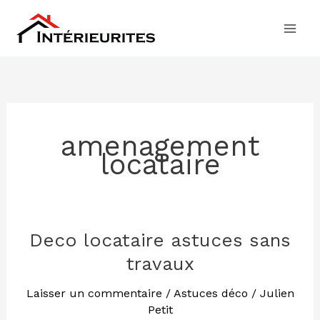
Aller
au
contenu
amenagement
locataire
Deco locataire astuces sans
Deco
locataire
travaux
astuces
sans
Laisser un commentaire
/
Astuces déco
/
Julien
Petit
travaux