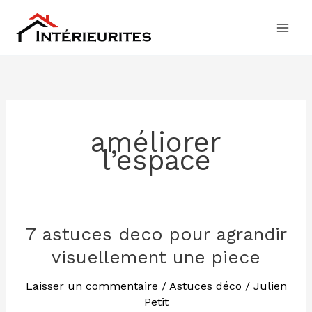
Aller
au
contenu
améliorer
l’espace
7 astuces deco pour agrandir
7
astuces
visuellement une piece
deco
pour
Laisser un commentaire
/
Astuces déco
/
Julien
Petit
agrandir