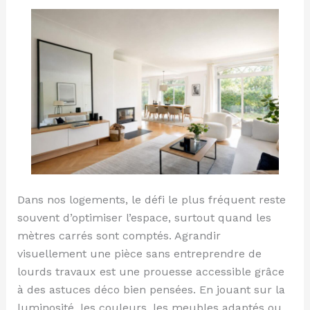
visuellement
une
piece
Dans nos logements, le défi le plus fréquent reste
souvent d’optimiser l’espace, surtout quand les
mètres carrés sont comptés. Agrandir
visuellement une pièce sans entreprendre de
lourds travaux est une prouesse accessible grâce
à des astuces déco bien pensées. En jouant sur la
luminosité, les couleurs, les meubles adaptés ou